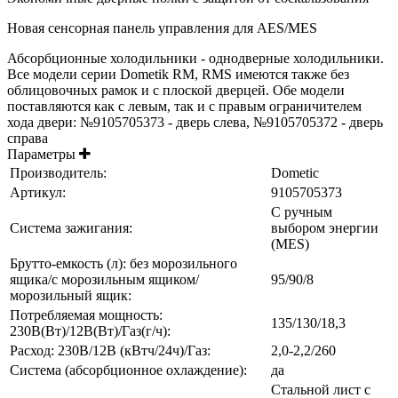
Новая сенсорная панель управления для AES/MES
Абсорбционные холодильники - однодверные холодильники.
Все модели серии Dometik RM, RMS имеются также без
облицовочных рамок и с плоской дверцей. Обе модели
поставляются как с левым, так и с правым ограничителем
хода двери: №9105705373 - дверь слева, №9105705372 - дверь
справа
Параметры
Производитель:
Dometic
Артикул:
9105705373
С ручным
Система зажигания:
выбором энергии
(MES)
Брутто-емкость (л): без морозильного
ящика/с морозильным ящиком/
95/90/8
морозильный ящик:
Потребляемая мощность:
135/130/18,3
230В(Вт)/12В(Вт)/Газ(г/ч):
Расход: 230В/12В (кВтч/24ч)/Газ:
2,0-2,2/260
Система (абсорбционное охлаждение):
да
Стальной лист с