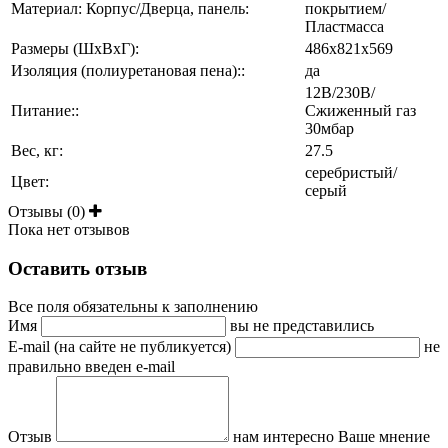
Материал: Корпус/Дверца, панель:
покрытием/
Пластмасса
Размеры (ШхВхГ):
486х821х569
Изоляция (полиуретановая пена)::
да
12В/230В/
Питание::
Сжиженный газ
30мбар
Вес, кг:
27.5
серебристый/
Цвет:
серый
Отзывы (0)
Пока нет отзывов
Оставить отзыв
Все поля обязательны к заполнению
Имя
вы не представились
E-mail (на сайте не публикуется)
не
правильно введен e-mail
Отзыв
нам интересно Ваше мнение