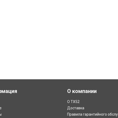
рмация
О компании
О ТХ52
е
Доставка
ы
Правила гарантийного обсл