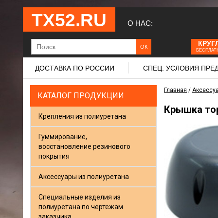
ТХ52.RU
О НАС:
КРУГ
БЕСПЛАТ
ДОСТАВКА ПО РОССИИ
СПЕЦ. УСЛОВИЯ ПР
Главная
/
Аксессуа
КАТАЛОГ ПРОДУКЦИИ
Крышка тор
Крепления из полиуретана
Гуммирование,
восстановление резинового
покрытия
Аксессуары из полиуретана
Специальные изделия из
полиуретана по чертежам
заказчика