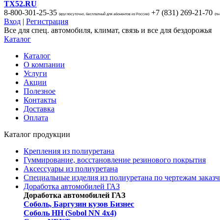
TX52.RU
8-800-301-25-35
+7 (831)
269-21-70
(круглосуточно, бесплатный для абонентов из России)
(пн
Вход
|
Регистрация
Все для спец. автомобиля, климат, связь и все для бездорожья
Каталог
Каталог
О компании
Услуги
Акции
Полезное
Контакты
Доставка
Оплата
Каталог продукции
Крепления из полиуретана
Гуммирование, восстановление резинового покрытия
Аксессуары из полиуретана
Специальные изделия из полиуретана по чертежам заказч
Доработка автомобилей ГАЗ
Доработка автомобилей ГАЗ
Соболь, Баргузин кузов Бизнес
Соболь НН (Sobol NN 4x4)