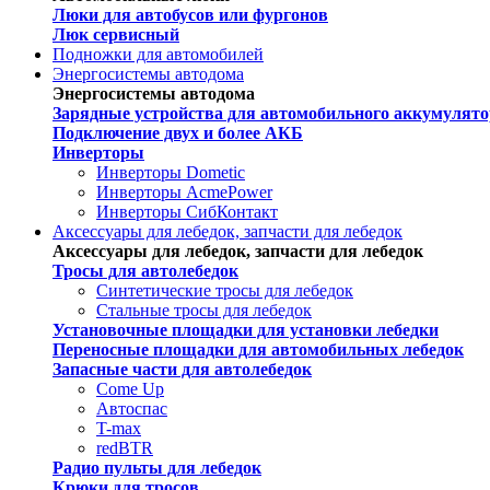
Люки для автобусов или фургонов
Люк сервисный
Подножки для автомобилей
Энергосистемы автодома
Энергосистемы автодома
Зарядные устройства для автомобильного аккумулято
Подключение двух и более АКБ
Инверторы
Инверторы Dometic
Инверторы AcmePower
Инверторы СибКонтакт
Аксессуары для лебедок, запчасти для лебедок
Аксессуары для лебедок, запчасти для лебедок
Тросы для автолебедок
Синтетические тросы для лебедок
Стальные тросы для лебедок
Установочные площадки для установки лебедки
Переносные площадки для автомобильных лебедок
Запасные части для автолебедок
Come Up
Автоспас
T-max
redBTR
Радио пульты для лебедок
Крюки для тросов