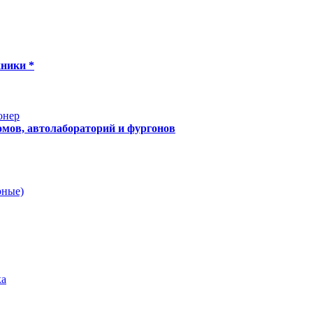
хники *
онер
мов, автолабораторий и фургонов
рные)
ка