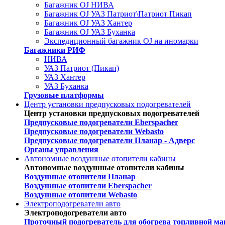
Багажник OJ НИВА
Багажник OJ УАЗ Патриот\Патриот Пикап
Багажник OJ УАЗ Хантер
Багажник OJ УАЗ Буханка
Экспедиционный багажник OJ на иномарки
Багажники РИФ
НИВА
УАЗ Патриот (Пикап)
УАЗ Хантер
УАЗ Буханка
Грузовые платформы
Центр установки предпусковых подогревателей
Центр установки предпусковых подогревателей
Предпусковые подогреватели Eberspacher
Предпусковые подогреватели Webasto
Предпусковые подогреватели Планар - Адверс
Органы управления
Автономные воздушные отопители кабины
Автономные воздушные отопители кабины
Воздушные отопители Планар
Воздушные отопители Eberspacher
Воздушные отопители Webasto
Электроподогреватели авто
Электроподогреватели авто
Проточный подогреватель для обогрева топливной ма