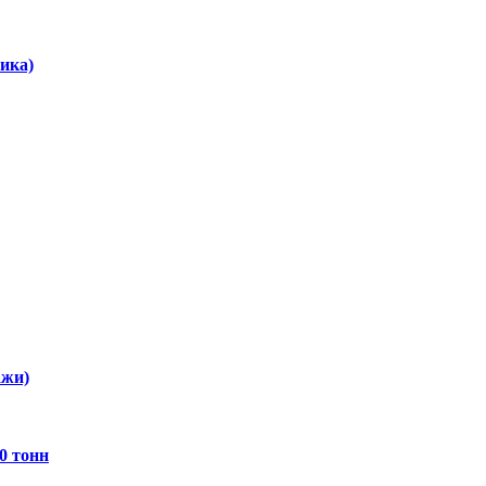
ика)
ажи)
0 тонн