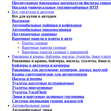
Предпусковые бандажные нагреватели фильтра тонко
Насадки универсальные топливозаборные НТП
Все для кухни в автодом
Все для кухни в автодом
Вытяжки
Автомобильные чайники и кофеварки
Автомобильные микроволновки
Посудомоечные машины
Варочные панели и плиты в авто
Плиты газовые
Варочные панели газовые
Варочные панели газовые c раковиной
Раковины и краны, бойлеры, насосы, туалеты, баки (сант
Раковины и краны, бойлеры, насосы, туалеты, баки (с
Бойлеры в автодома и кемперы
Раковины для автодомов, кемперов, жилых модулей
Краны сантехнические для автокемперов
Насосы и помпы
Туалеты кассетные встраиваемые
Туалеты портативные
Туалеты VacuFlush
Люки и наружные заливные горловины
Системы индикации уровня жидкостей
Автомобильные люки
Автомобильные люки