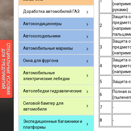
1
(наприме
руками)
Доработка автомобилей ГАЗ
Защита о
предмето
Автокондиционеры
2
(наприме
пальцам
Автохолодильники
Защита о
3
предмето
Автомобильные маркизы
(наприме
Защита о
Окна для фургона
4
предмето
(наприме
Автомобильные
электрические лебедки
5
Защита о
Автолебедки гидравлические
Полная з
6
(пылене
Силовой бампер для
7
-
автомобиля
8
-
Экспедиционные багажники и
платформы