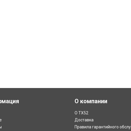
рмация
О компании
О ТХ52
е
Доставка
ы
Правила гарантийного обсл