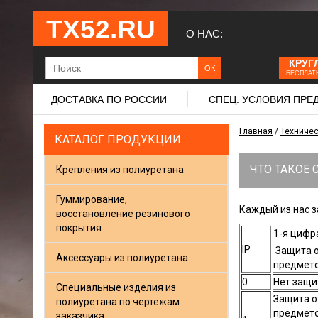
ТХ52.RU
О НАС:
КРУГ
БЕСПЛАТ
ДОСТАВКА ПО РОССИИ
СПЕЦ. УСЛОВИЯ ПР
Главная
/
Техниче
КАТАЛОГ ПРОДУКЦИИ
ЧТО ТАКОЕ 
Крепления из полиуретана
Гуммирование,
Каждый из нас з
восстановление резинового
покрытия
1-я цифр
IP
Защита о
Аксессуары из полиуретана
предмет
0
Нет защ
Специальные изделия из
Защита о
полиуретана по чертежам
предмето
заказчика