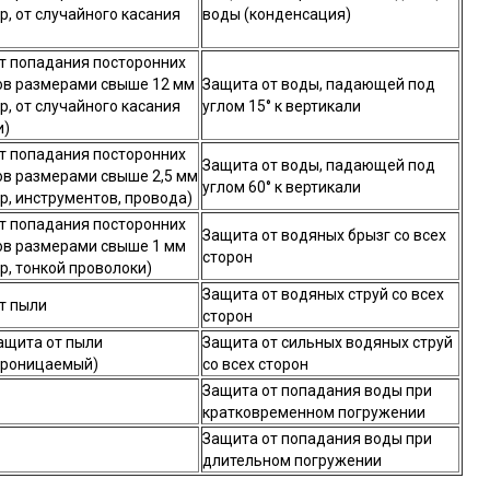
р, от случайного касания
воды (конденсация)
т попадания посторонних
в размерами свыше 12 мм
Защита от воды, падающей под
р, от случайного касания
углом 15° к вертикали
и)
т попадания посторонних
Защита от воды, падающей под
в размерами свыше 2,5 мм
углом 60° к вертикали
р, инструментов, провода)
т попадания посторонних
Защита от водяных брызг со всех
в размерами свыше 1 мм
сторон
р, тонкой проволоки)
Защита от водяных струй со всех
т пыли
сторон
ащита от пыли
Защита от сильных водяных струй
проницаемый)
со всех сторон
Защита от попадания воды при
кратковременном погружении
Защита от попадания воды при
длительном погружении