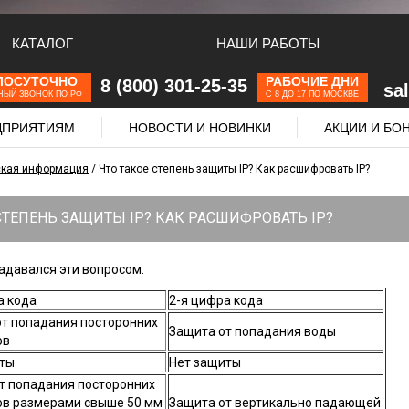
КАТАЛОГ
НАШИ РАБОТЫ
ЛОСУТОЧНО
РАБОЧИЕ ДНИ
8 (800) 301-25-35
sa
НЫЙ ЗВОНОК ПО РФ
С 8 ДО 17 ПО МОСКВЕ
ЕДПРИЯТИЯМ
НОВОСТИ И НОВИНКИ
АКЦИИ И БО
ская информация
/
Что такое степень защиты IP? Как расшифровать IP?
СТЕПЕНЬ ЗАЩИТЫ IP? КАК РАСШИФРОВАТЬ IP?
адавался эти вопросом.
а кода
2-я цифра кода
т попадания посторонних
Защита от попадания воды
ов
иты
Нет защиты
т попадания посторонних
в размерами свыше 50 мм
Защита от вертикально падающей