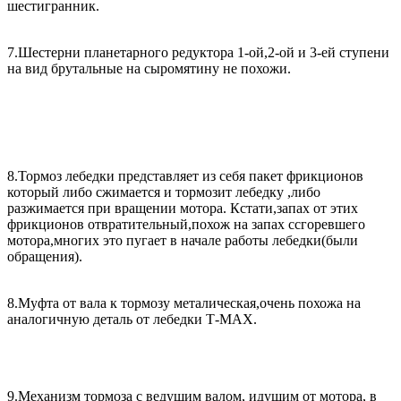
шестигранник.
7.Шестерни планетарного редуктора 1-ой,2-ой и 3-ей ступени
на вид брутальные на сыромятину не похожи.
8.Тормоз лебедки представляет из себя пакет фрикционов
который либо сжимается и тормозит лебедку ,либо
разжимается при вращении мотора. Кстати,запах от этих
фрикционов отвратительный,похож на запах ссгоревшего
мотора,многих это пугает в начале работы лебедки(были
обращения).
8.Муфта от вала к тормозу металическая,очень похожа на
аналогичную деталь от лебедки Т-МАХ.
9.Механизм тормоза с ведущим валом, идущим от мотора, в