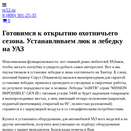
tx52.ru
8 (800) 301-25-35
0
Готовимся к открытию охотничьего
сезона. Устанавливаем люк и лебедку
на УАЗ
Максимальная функциональность- вот главный девиз любителей УАЗиков,
чтобы заехать поглубже и увидеть-добыть самое интересное. Вот и мы
поучаствовали в установке лебедки и люка охотничьего на Хантер. К слову,
штатный бампер Спрут (Ульяновск) оказался малопригодным для скрытой
установки лебедки, пришлось проводить и слесарные и сварочные работы,
но результат порадовал и нас и хозяина. Лебедка "redBTR" серия "MISSION
IMPOSSIBLE" GEN III с тяговым усилие 5448 кг будет надежным товарищем
в малопроходимых местах, а люк, имеющий четыре положения (закрытый,
поднятый (вентиляция), открытый на 90˚, полностью разложеный)
справится и с циркуляцией воздуха и со специфическими потребностями.
Купить и установить оборудование для автомобилей УАЗ всех моделей и на
другие автомобили, получить консультацию по подбору оборудования
можно у наших менеджеров. Будем рады помочь и Вам.