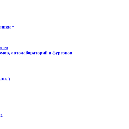
хники *
онер
мов, автолабораторий и фургонов
рные)
ка