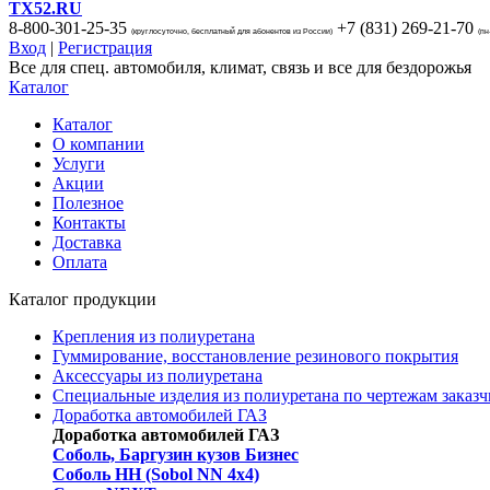
TX52.RU
8-800-301-25-35
+7 (831)
269-21-70
(круглосуточно, бесплатный для абонентов из России)
(пн
Вход
|
Регистрация
Все для спец. автомобиля, климат, связь и все для бездорожья
Каталог
Каталог
О компании
Услуги
Акции
Полезное
Контакты
Доставка
Оплата
Каталог продукции
Крепления из полиуретана
Гуммирование, восстановление резинового покрытия
Аксессуары из полиуретана
Специальные изделия из полиуретана по чертежам заказч
Доработка автомобилей ГАЗ
Доработка автомобилей ГАЗ
Соболь, Баргузин кузов Бизнес
Соболь НН (Sobol NN 4x4)