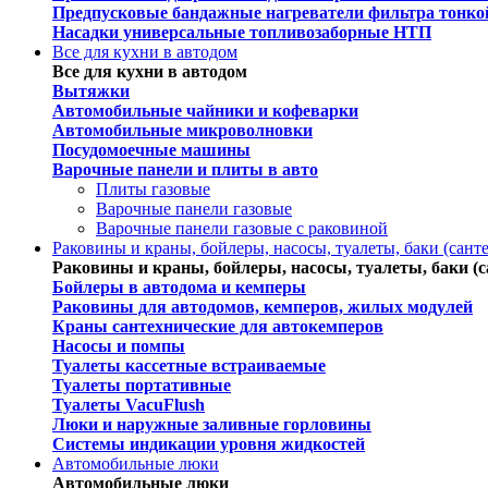
Предпусковые бандажные нагреватели фильтра тонко
Насадки универсальные топливозаборные НТП
Все для кухни в автодом
Все для кухни в автодом
Вытяжки
Автомобильные чайники и кофеварки
Автомобильные микроволновки
Посудомоечные машины
Варочные панели и плиты в авто
Плиты газовые
Варочные панели газовые
Варочные панели газовые c раковиной
Раковины и краны, бойлеры, насосы, туалеты, баки (сант
Раковины и краны, бойлеры, насосы, туалеты, баки (с
Бойлеры в автодома и кемперы
Раковины для автодомов, кемперов, жилых модулей
Краны сантехнические для автокемперов
Насосы и помпы
Туалеты кассетные встраиваемые
Туалеты портативные
Туалеты VacuFlush
Люки и наружные заливные горловины
Системы индикации уровня жидкостей
Автомобильные люки
Автомобильные люки