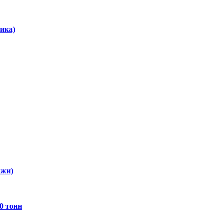
ика)
ажи)
0 тонн