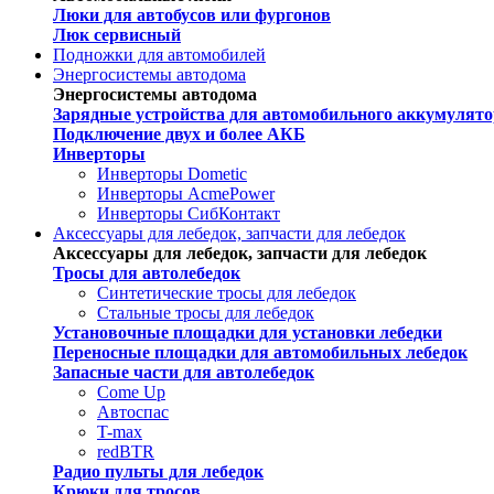
Люки для автобусов или фургонов
Люк сервисный
Подножки для автомобилей
Энергосистемы автодома
Энергосистемы автодома
Зарядные устройства для автомобильного аккумулято
Подключение двух и более АКБ
Инверторы
Инверторы Dometic
Инверторы AcmePower
Инверторы СибКонтакт
Аксессуары для лебедок, запчасти для лебедок
Аксессуары для лебедок, запчасти для лебедок
Тросы для автолебедок
Синтетические тросы для лебедок
Стальные тросы для лебедок
Установочные площадки для установки лебедки
Переносные площадки для автомобильных лебедок
Запасные части для автолебедок
Come Up
Автоспас
T-max
redBTR
Радио пульты для лебедок
Крюки для тросов