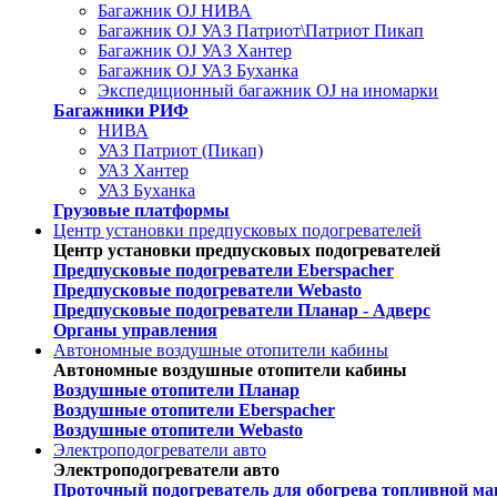
Багажник OJ НИВА
Багажник OJ УАЗ Патриот\Патриот Пикап
Багажник OJ УАЗ Хантер
Багажник OJ УАЗ Буханка
Экспедиционный багажник OJ на иномарки
Багажники РИФ
НИВА
УАЗ Патриот (Пикап)
УАЗ Хантер
УАЗ Буханка
Грузовые платформы
Центр установки предпусковых подогревателей
Центр установки предпусковых подогревателей
Предпусковые подогреватели Eberspacher
Предпусковые подогреватели Webasto
Предпусковые подогреватели Планар - Адверс
Органы управления
Автономные воздушные отопители кабины
Автономные воздушные отопители кабины
Воздушные отопители Планар
Воздушные отопители Eberspacher
Воздушные отопители Webasto
Электроподогреватели авто
Электроподогреватели авто
Проточный подогреватель для обогрева топливной ма