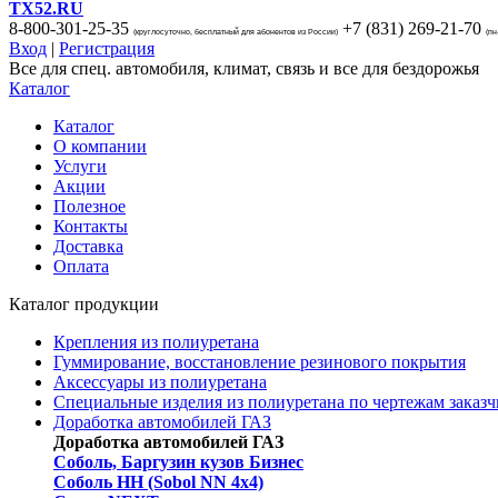
TX52.RU
8-800-301-25-35
+7 (831)
269-21-70
(круглосуточно, бесплатный для абонентов из России)
(пн
Вход
|
Регистрация
Все для спец. автомобиля, климат, связь и все для бездорожья
Каталог
Каталог
О компании
Услуги
Акции
Полезное
Контакты
Доставка
Оплата
Каталог продукции
Крепления из полиуретана
Гуммирование, восстановление резинового покрытия
Аксессуары из полиуретана
Специальные изделия из полиуретана по чертежам заказч
Доработка автомобилей ГАЗ
Доработка автомобилей ГАЗ
Соболь, Баргузин кузов Бизнес
Соболь НН (Sobol NN 4x4)