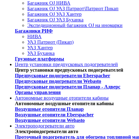
Багажник OJ НИВА
Багажник OJ УАЗ Патриот\Патриот Пикап
Багажник OJ УАЗ Хантер
Багажник OJ УАЗ Буханка
Экспедиционный багажник OJ на иномарки
Багажники РИФ
НИВА
УАЗ Патриот (Пикап)
УАЗ Хантер
УАЗ Буханка
Грузовые платформы
Центр установки предпусковых подогревателей
Центр установки предпусковых подогревателей
Предпусковые подогреватели Eberspacher
Предпусковые подогреватели Webasto
Предпусковые подогреватели Планар - Адверс
Органы управления
Автономные воздушные отопители кабины
Автономные воздушные отопители кабины
Воздушные отопители Планар
Воздушные отопители Eberspacher
Воздушные отопители Webasto
Электроподогреватели авто
Электроподогреватели авто
Проточный подогреватель для обогрева топливной ма