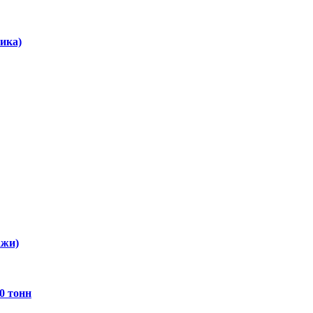
ика)
ажи)
0 тонн