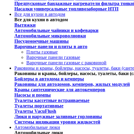
Предпусковые бандажные нагреватели фильтра тонко
Насадки универсальные топливозаборные НТП
Все для кухни в автодом
Все для кухни в автодом
Вытяжки
Автомобильные чайники и кофеварки
Автомобильные микроволновки
Посудомоечные машины
Варочные панели и плиты в авто
Плиты газовые
Варочные панели газовые
Варочные панели газовые c раковиной
Раковины и краны, бойлеры, насосы, туалеты, баки (сант
Раковины и краны, бойлеры, насосы, туалеты, баки (с
Бойлеры в автодома и кемперы
Раковины для автодомов, кемперов, жилых модулей
Краны сантехнические для автокемперов
Насосы и помпы
Туалеты кассетные встраиваемые
Туалеты портативные
Туалеты VacuFlush
Люки и наружные заливные горловины
Системы индикации уровня жидкостей
Автомобильные люки
Автомобильные люки