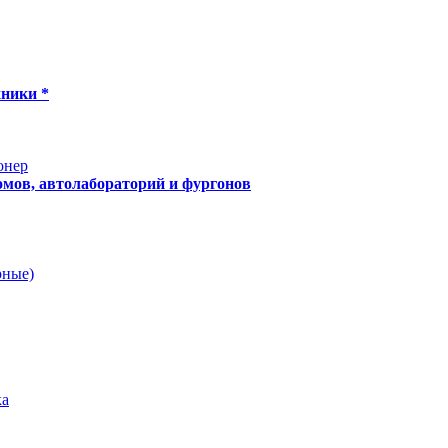
хники *
онер
мов, автолабораторий и фургонов
рные)
ка