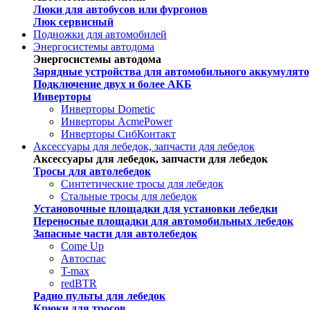
Люки для автобусов или фургонов
Люк сервисный
Подножки для автомобилей
Энергосистемы автодома
Энергосистемы автодома
Зарядные устройства для автомобильного аккумулято
Подключение двух и более АКБ
Инверторы
Инверторы Dometic
Инверторы AcmePower
Инверторы СибКонтакт
Аксессуары для лебедок, запчасти для лебедок
Аксессуары для лебедок, запчасти для лебедок
Тросы для автолебедок
Синтетические тросы для лебедок
Стальные тросы для лебедок
Установочные площадки для установки лебедки
Переносные площадки для автомобильных лебедок
Запасные части для автолебедок
Come Up
Автоспас
T-max
redBTR
Радио пульты для лебедок
Крюки для тросов