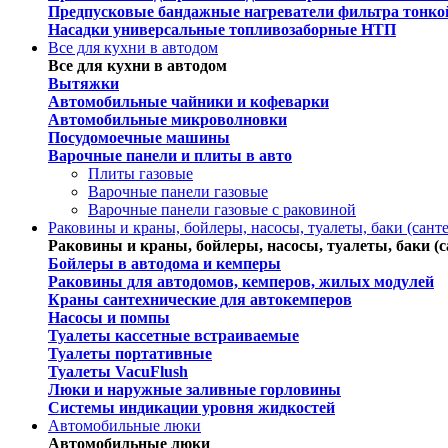
Предпусковые бандажные нагреватели фильтра тонко
Насадки универсальные топливозаборные НТП
Все для кухни в автодом
Все для кухни в автодом
Вытяжки
Автомобильные чайники и кофеварки
Автомобильные микроволновки
Посудомоечные машины
Варочные панели и плиты в авто
Плиты газовые
Варочные панели газовые
Варочные панели газовые c раковиной
Раковины и краны, бойлеры, насосы, туалеты, баки (сант
Раковины и краны, бойлеры, насосы, туалеты, баки (с
Бойлеры в автодома и кемперы
Раковины для автодомов, кемперов, жилых модулей
Краны сантехнические для автокемперов
Насосы и помпы
Туалеты кассетные встраиваемые
Туалеты портативные
Туалеты VacuFlush
Люки и наружные заливные горловины
Системы индикации уровня жидкостей
Автомобильные люки
Автомобильные люки