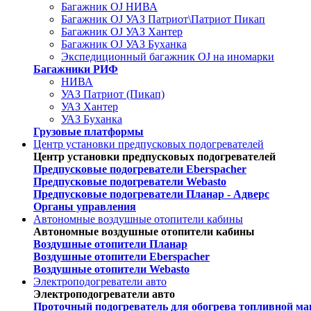
Багажник OJ НИВА
Багажник OJ УАЗ Патриот\Патриот Пикап
Багажник OJ УАЗ Хантер
Багажник OJ УАЗ Буханка
Экспедиционный багажник OJ на иномарки
Багажники РИФ
НИВА
УАЗ Патриот (Пикап)
УАЗ Хантер
УАЗ Буханка
Грузовые платформы
Центр установки предпусковых подогревателей
Центр установки предпусковых подогревателей
Предпусковые подогреватели Eberspacher
Предпусковые подогреватели Webasto
Предпусковые подогреватели Планар - Адверс
Органы управления
Автономные воздушные отопители кабины
Автономные воздушные отопители кабины
Воздушные отопители Планар
Воздушные отопители Eberspacher
Воздушные отопители Webasto
Электроподогреватели авто
Электроподогреватели авто
Проточный подогреватель для обогрева топливной ма