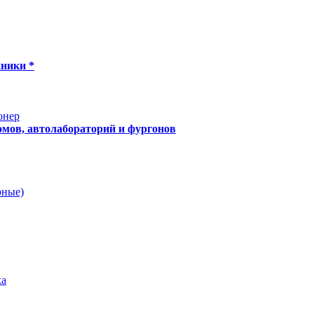
хники *
онер
мов, автолабораторий и фургонов
рные)
ка