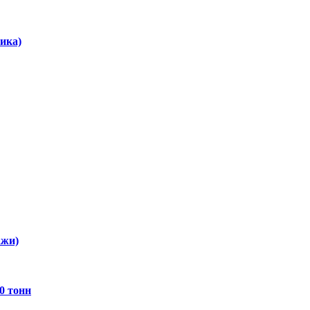
ика)
ажи)
0 тонн