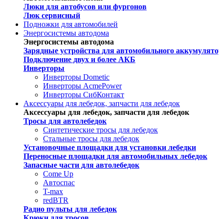
Люки для автобусов или фургонов
Люк сервисный
Подножки для автомобилей
Энергосистемы автодома
Энергосистемы автодома
Зарядные устройства для автомобильного аккумулято
Подключение двух и более АКБ
Инверторы
Инверторы Dometic
Инверторы AcmePower
Инверторы СибКонтакт
Аксессуары для лебедок, запчасти для лебедок
Аксессуары для лебедок, запчасти для лебедок
Тросы для автолебедок
Синтетические тросы для лебедок
Стальные тросы для лебедок
Установочные площадки для установки лебедки
Переносные площадки для автомобильных лебедок
Запасные части для автолебедок
Come Up
Автоспас
T-max
redBTR
Радио пульты для лебедок
Крюки для тросов