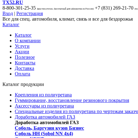
TX52.RU
8-800-301-25-35
+7 (831)
269-21-70
(круглосуточно, бесплатный для абонентов из России)
(пн
Вход
|
Регистрация
Все для спец. автомобиля, климат, связь и все для бездорожья
Каталог
Каталог
О компании
Услуги
Акции
Полезное
Контакты
Доставка
Оплата
Каталог продукции
Крепления из полиуретана
Гуммирование, восстановление резинового покрытия
Аксессуары из полиуретана
Специальные изделия из полиуретана по чертежам заказч
Доработка автомобилей ГАЗ
Доработка автомобилей ГАЗ
Соболь, Баргузин кузов Бизнес
Соболь НН (Sobol NN 4x4)