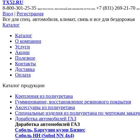
TX52.RU
8-800-301-25-35
+7 (831)
269-21-70
(круглосуточно, бесплатный для абонентов из России)
(пн
Вход
|
Регистрация
Все для спец. автомобиля, климат, связь и все для бездорожья
Каталог
Каталог
О компании
Услуги
Акции
Полезное
Контакты
Доставка
Оплата
Каталог продукции
Крепления из полиуретана
Гуммирование, восстановление резинового покрытия
Аксессуары из полиуретана
Специальные изделия из полиуретана по чертежам заказч
Доработка автомобилей ГАЗ
Доработка автомобилей ГАЗ
Соболь, Баргузин кузов Бизнес
Соболь НН (Sobol NN 4x4)