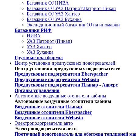
Багажник OJ НИВА
Багажник OJ УАЗ Патриот\Патриот Пикап
Багажник OJ УАЗ Хантер
Багажник OJ УАЗ Буханка
Экспедиционный багажник OJ на иномарки
Багажники РИФ
НИВА
УАЗ Патриот (Пикап)
УАЗ Хантер
УАЗ Буханка
Грузовые платформы
Центр установки предпусковых подогревателей
Центр установки предпусковых подогревателей
Предпусковые подогреватели Eberspacher
Предпусковые подогреватели Webasto
Предпусковые подогреватели Планар - Адверс
Органы управления
Автономные воздушные отопители кабины
Автономные воздушные отопители кабины
Воздушные отопители Планар
Воздушные отопители Eberspacher
Воздушные отопители Webasto
Электроподогреватели авто
Электроподогреватели авто
Проточный подогреватель для обогрева топливной ма