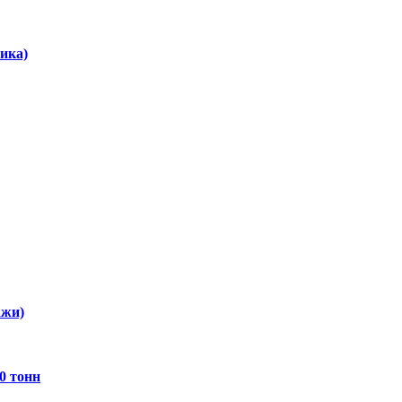
ика)
ажи)
0 тонн