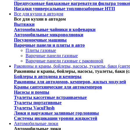
Предпусковые бандажные нагреватели фильтра тонко
Насадки универсальные топливозаборные НТП
Все для кухни в автодом
Все для кухни в автодом
Вытяжки
Автомобильные чайники и кофеварки
Автомобильные микроволновки
Посудомоечные машины
Варочные панели и плиты в авто
Плиты газовые
Варочные панели газовые
Варочные панели газовые c раковиной
Раковины и краны, бойлеры, насосы, туалеты, баки (сант
Раковины и краны, бойлеры, насосы, туалеты, баки (с
Бойлеры в автодома и кемперы
Раковины для автодомов, кемперов, жилых модулей
Краны сантехнические для автокемперов
Насосы и помпы
Туалеты кассетные встраиваемые
Туалеты портативные
Туалеты VacuFlush
Люки и наружные заливные горловины
Системы индикации уровня жидкостей
Автомобильные люки
Автомобильные люки