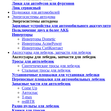
Люки для автобусов или фургонов
Люк сервисный
Подножки для автомобилей
Энергосистемы автодома
Энергосистемы автодома
Зарядные устройства для автомобильного аккумулято
Подключение двух и более АКБ
Инверторы
Инверторы Dometic
Инверторы AcmePower
Инверторы СибКонтакт
Аксессуары для лебедок, запчасти для лебедок
Аксессуары для лебедок, запчасти для лебедок
Тросы для автолебедок
Синтетические тросы для лебедок
Стальные тросы для лебедок
Установочные площадки для установки лебедки
Переносные площадки для автомобильных лебедок
Запасные части для автолебедок
Come Up
Автоспас
T-max
redBTR
Радио пульты для лебедок
Крюки для тросов