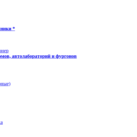
хники *
онер
мов, автолабораторий и фургонов
рные)
ка