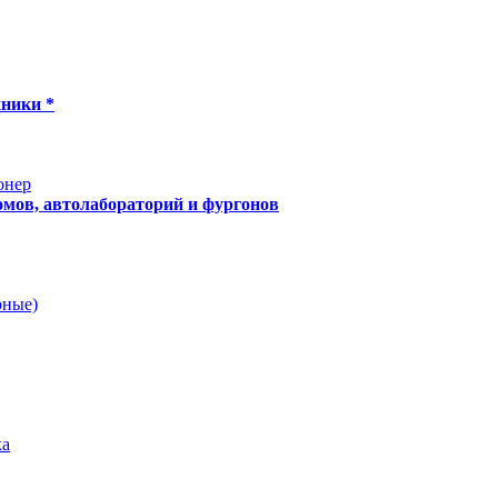
хники *
онер
мов, автолабораторий и фургонов
рные)
ка