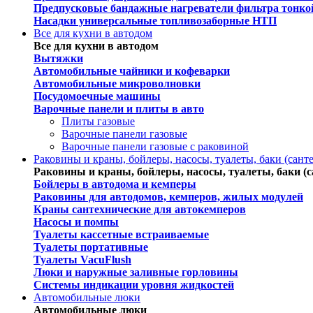
Предпусковые бандажные нагреватели фильтра тонко
Насадки универсальные топливозаборные НТП
Все для кухни в автодом
Все для кухни в автодом
Вытяжки
Автомобильные чайники и кофеварки
Автомобильные микроволновки
Посудомоечные машины
Варочные панели и плиты в авто
Плиты газовые
Варочные панели газовые
Варочные панели газовые c раковиной
Раковины и краны, бойлеры, насосы, туалеты, баки (сант
Раковины и краны, бойлеры, насосы, туалеты, баки (с
Бойлеры в автодома и кемперы
Раковины для автодомов, кемперов, жилых модулей
Краны сантехнические для автокемперов
Насосы и помпы
Туалеты кассетные встраиваемые
Туалеты портативные
Туалеты VacuFlush
Люки и наружные заливные горловины
Системы индикации уровня жидкостей
Автомобильные люки
Автомобильные люки