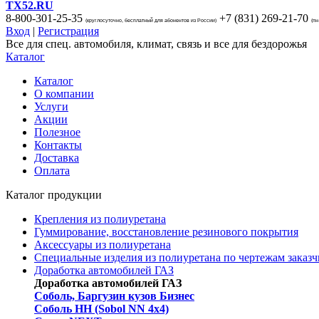
TX52.RU
8-800-301-25-35
+7 (831)
269-21-70
(круглосуточно, бесплатный для абонентов из России)
(пн
Вход
|
Регистрация
Все для спец. автомобиля, климат, связь и все для бездорожья
Каталог
Каталог
О компании
Услуги
Акции
Полезное
Контакты
Доставка
Оплата
Каталог продукции
Крепления из полиуретана
Гуммирование, восстановление резинового покрытия
Аксессуары из полиуретана
Специальные изделия из полиуретана по чертежам заказч
Доработка автомобилей ГАЗ
Доработка автомобилей ГАЗ
Соболь, Баргузин кузов Бизнес
Соболь НН (Sobol NN 4x4)