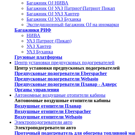
Багажник OJ НИВА
Багажник OJ УАЗ Патриот\Патриот Пикап
Багажник OJ УАЗ Хантер
Багажник OJ УАЗ Буханка
Экспедиционный багажник OJ на иномарки
Багажники РИФ
НИВА
УАЗ Патриот (Пикап)
УАЗ Хантер
УАЗ Буханка
Грузовые платформы
Центр установки предпусковых подогревателей
Центр установки предпусковых подогревателей
Предпусковые подогреватели Eberspacher
Предпусковые подогреватели Webasto
Предпусковые подогреватели Планар - Адверс
Органы управления
Автономные воздушные отопители кабины
Автономные воздушные отопители кабины
Воздушные отопители Планар
Воздушные отопители Eberspacher
Воздушные отопители Webasto
Электроподогреватели авто
Электроподогреватели авто
Проточный подогреватель для обогрева топливной ма