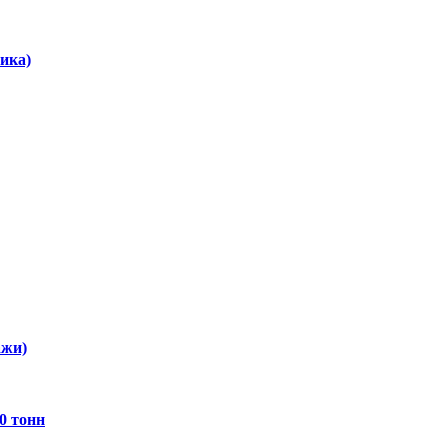
ика)
ажи)
0 тонн