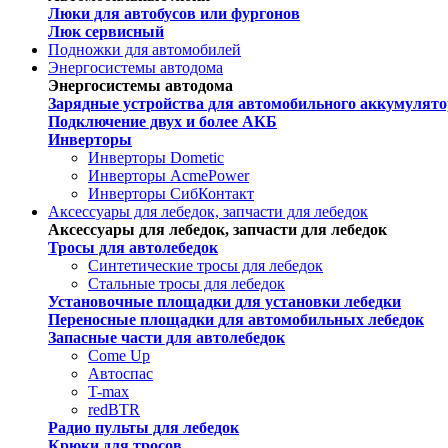
Люки для автобусов или фургонов
Люк сервисный
Подножки для автомобилей
Энергосистемы автодома
Энергосистемы автодома
Зарядные устройства для автомобильного аккумулято
Подключение двух и более АКБ
Инверторы
Инверторы Dometic
Инверторы AcmePower
Инверторы СибКонтакт
Аксессуары для лебедок, запчасти для лебедок
Аксессуары для лебедок, запчасти для лебедок
Тросы для автолебедок
Синтетические тросы для лебедок
Стальные тросы для лебедок
Установочные площадки для установки лебедки
Переносные площадки для автомобильных лебедок
Запасные части для автолебедок
Come Up
Автоспас
T-max
redBTR
Радио пульты для лебедок
Крюки для тросов