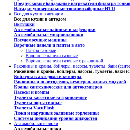
Предпусковые бандажные нагреватели фильтра тонко
Насадки универсальные топливозаборные НТП
Все для кухни в автодом
Все для кухни в автодом
Вытяжки
Автомобильные чайники и кофеварки
Автомобильные микроволновки
Посудомоечные машины
Варочные панели и плиты в авто
Плиты газовые
Варочные панели газовые
Варочные панели газовые c раковиной
Раковины и краны, бойлеры, насосы, туалеты, баки (сант
Раковины и краны, бойлеры, насосы, туалеты, баки (с
Бойлеры в автодома и кемперы
Раковины для автодомов, кемперов, жилых модулей
Краны сантехнические для автокемперов
Насосы и помпы
Туалеты кассетные встраиваемые
Туалеты портативные
Туалеты VacuFlush
Люки и наружные заливные горловины
Системы индикации уровня жидкостей
Автомобильные люки
Автомобильные люки