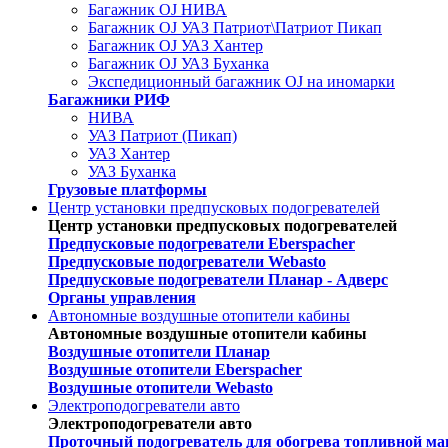
Багажник OJ НИВА
Багажник OJ УАЗ Патриот\Патриот Пикап
Багажник OJ УАЗ Хантер
Багажник OJ УАЗ Буханка
Экспедиционный багажник OJ на иномарки
Багажники РИФ
НИВА
УАЗ Патриот (Пикап)
УАЗ Хантер
УАЗ Буханка
Грузовые платформы
Центр установки предпусковых подогревателей
Центр установки предпусковых подогревателей
Предпусковые подогреватели Eberspacher
Предпусковые подогреватели Webasto
Предпусковые подогреватели Планар - Адверс
Органы управления
Автономные воздушные отопители кабины
Автономные воздушные отопители кабины
Воздушные отопители Планар
Воздушные отопители Eberspacher
Воздушные отопители Webasto
Электроподогреватели авто
Электроподогреватели авто
Проточный подогреватель для обогрева топливной ма