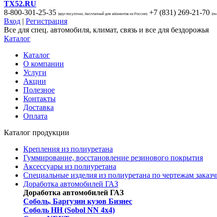
TX52.RU
8-800-301-25-35
+7 (831)
269-21-70
(круглосуточно, бесплатный для абонентов из России)
(пн
Вход
|
Регистрация
Все для спец. автомобиля, климат, связь и все для бездорожья
Каталог
Каталог
О компании
Услуги
Акции
Полезное
Контакты
Доставка
Оплата
Каталог продукции
Крепления из полиуретана
Гуммирование, восстановление резинового покрытия
Аксессуары из полиуретана
Специальные изделия из полиуретана по чертежам заказч
Доработка автомобилей ГАЗ
Доработка автомобилей ГАЗ
Соболь, Баргузин кузов Бизнес
Соболь НН (Sobol NN 4x4)