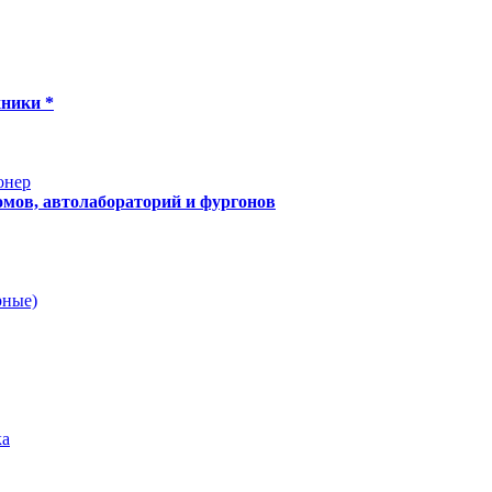
хники *
онер
мов, автолабораторий и фургонов
рные)
ка