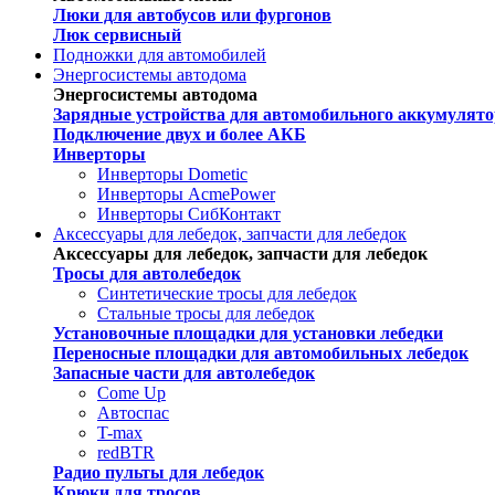
Люки для автобусов или фургонов
Люк сервисный
Подножки для автомобилей
Энергосистемы автодома
Энергосистемы автодома
Зарядные устройства для автомобильного аккумулято
Подключение двух и более АКБ
Инверторы
Инверторы Dometic
Инверторы AcmePower
Инверторы СибКонтакт
Аксессуары для лебедок, запчасти для лебедок
Аксессуары для лебедок, запчасти для лебедок
Тросы для автолебедок
Синтетические тросы для лебедок
Стальные тросы для лебедок
Установочные площадки для установки лебедки
Переносные площадки для автомобильных лебедок
Запасные части для автолебедок
Come Up
Автоспас
T-max
redBTR
Радио пульты для лебедок
Крюки для тросов