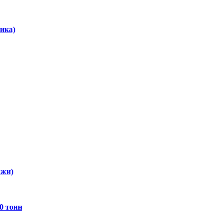
ика)
ажи)
0 тонн