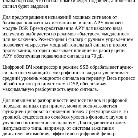
таким образом, что сигнал помехи будет подавлен, а полезный
сигнал будет выделен.
Для предотвращения искажений мощных сигналов от
близкорасположенных источников, в цепь АРУ включен
модуль DSP. Время срабатывания АРУ для каждого вида
излучения выбирается из режимов «быстрое», «медленное»
или выключено. Режекторный фильтр с ручным управлением
позволяет «вырезать» мощный тональный сигнал в полосе
пропускания, который оказывает влияние на работу цепи
АРУ, обеспечивая подавление сигнала на 70 дБ.
Цифровой ВЧ компрессор в режиме SSB обрабатывает аудио-
сигнал поступающий с микрофонного входа и увеличивает
средний уровень мощности сигнала на передачу. Весь процесс
обработки контролирует схема DSP, обеспечивая
максимальную разборчивость аудио-сигнала.
Для повышения разборчивости аудиосигналов и цифровой
передачи данных при приеме, можно воспользоваться
функцией цифрового снижения помех с регулировкой в 16
уровней, существенно ослабляя уровень фоновых шумов и
улучшая соотношение сигнал/шум. Для подавления помех
импульсного типа, например, от системы зажигания
двигателя автомобиля, эффективен цифровой фильтр