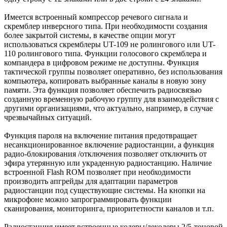
Имеется встроенный компрессор речевого сигнала и
скремблер инверсного типа. При необходимости создания
более закрытой системы, в качестве опции могут
использоваться скремблеры UT-109 не ролингового или UT-
110 ролингового типа. Функции голосового скремблера и
компандера в цифровом режиме не доступны. Функция
тактической группы позволяет оперативно, без использования
компьютера, копировать выбранные каналы в новую зону
памяти. Эта функция позволяет обеспечить радиосвязью
созданную временную рабочую группу для взаимодействия с
другими организациями, что актуально, например, в случае
чрезвычайных ситуаций.
Функция пароля на включение питания предотвращает
несанкционированное включение радиостанции, а функция
радио-блокирования /отключения позволяет отключить от
эфира утерянную или украденную радиостанцию. Наличие
встроенной Flash ROM позволяет при необходимости
производить апгрейды для адаптации параметров
радиостанции под существующие системы. На кнопки на
микрофоне можно запрограммировать функции
сканирования, мониторинга, приоритетности каналов и т.п.
Радиостанция имеет встроенные кодеры/декодеры 2/5-тоновой