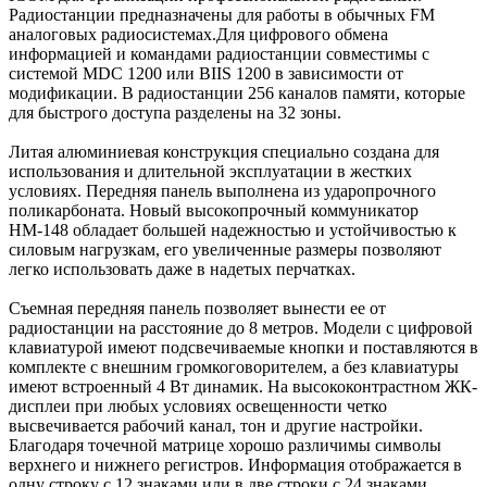
Радиостанции предназначены для работы в обычных FM
аналоговых радиосистемах.Для цифрового обмена
информацией и командами радиостанции совместимы с
системой MDC 1200 или BIIS 1200 в зависимости от
модификации. В радиостанции 256 каналов памяти, которые
для быстрого доступа разделены на 32 зоны.
Литая алюминиевая конструкция специально создана для
использования и длительной эксплуатации в жестких
условиях. Передняя панель выполнена из ударопрочного
поликарбоната. Новый высокопрочный коммуникатор
НМ-148 обладает большей надежностью и устойчивостью к
силовым нагрузкам, его увеличенные размеры позволяют
легко использовать даже в надетых перчатках.
Съемная передняя панель позволяет вынести ее от
радиостанции на расстояние до 8 метров. Модели с цифровой
клавиатурой имеют подсвечиваемые кнопки и поставляются в
комплекте с внешним громкоговорителем, а без клавиатуры
имеют встроенный 4 Вт динамик. На высококонтрастном ЖК-
дисплеи при любых условиях освещенности четко
высвечивается рабочий канал, тон и другие настройки.
Благодаря точечной матрице хорошо различимы символы
верхнего и нижнего регистров. Информация отображается в
одну строку с 12 знаками или в две строки с 24 знаками.