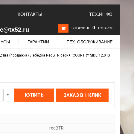
КОНТАКТЫ
ТЕХ.ИНФО
0
le@tx52.ru
В КОРЗИНЕ
ТОВАРОВ
НУСЫ
ГАРАНТИИ
ТЕХ. ОБСЛУЖИВАНИЕ
ства (продажи)
/
Лебедка RedBTR серия "COUNTRY SIDE"12,0 IS
+
КУПИТЬ
ЗАКАЗ В 1 КЛИК
redBTR