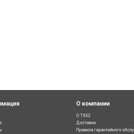
рмация
О компании
О ТХ52
е
Доставка
ы
Правила гарантийного обсл