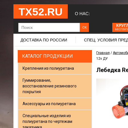
ТХ52.RU
О НАС:
КРУГ
БЕСПЛАТ
ДОСТАВКА ПО РОССИИ
СПЕЦ. УСЛОВИЯ ПР
Главная
/
Автомоб
КАТАЛОГ ПРОДУКЦИИ
12v ДУ
Крепления из полиуретана
Лебедка Re
Гуммирование,
восстановление резинового
покрытия
Аксессуары из полиуретана
Специальные изделия из
полиуретана по чертежам
заказчика