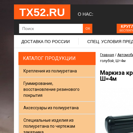
ТХ52.RU
О НАС:
КРУГ
БЕСПЛАТ
ДОСТАВКА ПО РОССИИ
СПЕЦ. УСЛОВИЯ ПР
Главная
/
Автомоб
КАТАЛОГ ПРОДУКЦИИ
голубой, Ш=4м
Крепления из полиуретана
Маркиза кр
Ш=4м
Гуммирование,
восстановление резинового
покрытия
Аксессуары из полиуретана
Специальные изделия из
полиуретана по чертежам
заказчика