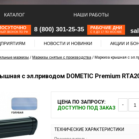
КАТАЛОГ
НАШИ РАБОТЫ
ЛОСУТОЧНО
РАБОЧИЕ ДНИ
8 (800) 301-25-35
sa
НЫЙ ЗВОНОК ПО РФ
С 8 ДО 17 ПО МОСКВЕ
ЕДПРИЯТИЯМ
НОВОСТИ И НОВИНКИ
АКЦИИ И БО
ильные маркизы
/
Маркизы снятые с производства
/
Маркиза крышная с эл.п
ышная с эл.приводом DOMETIC Premium RTA204
ЦЕНА ПО ЗАПРОСУ:
-
ДОСТУПНО ПОД ЗАКАЗ
ТЕХНИЧЕСКИЕ ХАРАКТЕРИСТИКИ