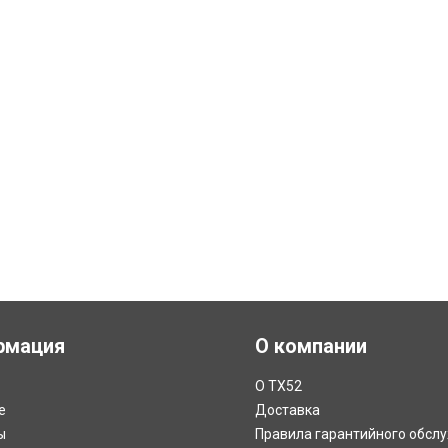
рмация
О компании
О ТХ52
е
Доставка
ы
Правила гарантийного обсл