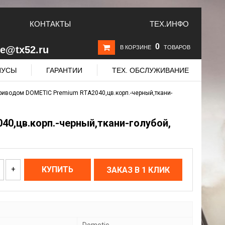
КОНТАКТЫ
ТЕХ.ИНФО
0
le@tx52.ru
В КОРЗИНЕ
ТОВАРОВ
НУСЫ
ГАРАНТИИ
ТЕХ. ОБСЛУЖИВАНИЕ
риводом DOMETIC Premium RTA2040,цв.корп.-черный,ткани-
0,цв.корп.-черный,ткани-голубой,
+
КУПИТЬ
ЗАКАЗ В 1 КЛИК