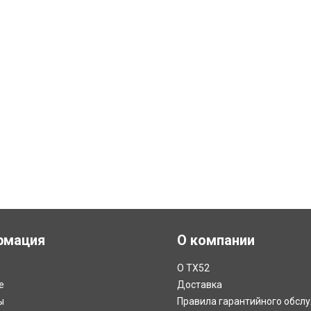
рмация
О компании
О ТХ52
е
Доставка
ы
Правила гарантийного обсл