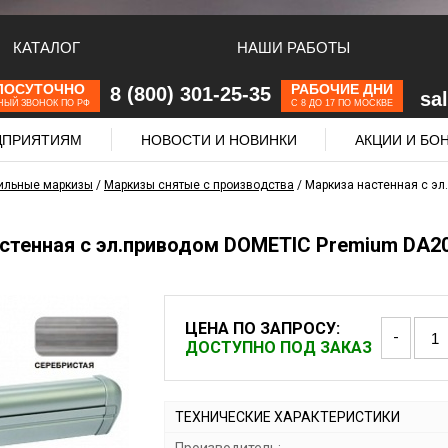
КАТАЛОГ
НАШИ РАБОТЫ
ЛОСУТОЧНО
РАБОЧИЕ ДНИ
8 (800) 301-25-35
sa
НЫЙ ЗВОНОК ПО РФ
С 8 ДО 17 ПО МОСКВЕ
ЕДПРИЯТИЯМ
НОВОСТИ И НОВИНКИ
АКЦИИ И БО
ильные маркизы
/
Маркизы снятые с производства
/
Маркиза настенная с эл
стенная с эл.приводом DOMETIC Premium DA203
ЦЕНА ПО ЗАПРОСУ:
-
ДОСТУПНО ПОД ЗАКАЗ
ТЕХНИЧЕСКИЕ ХАРАКТЕРИСТИКИ