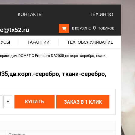
КОНТАКТЫ
ТЕХ.ИНФО
0
le@tx52.ru
В КОРЗИНЕ
ТОВАРОВ
НУСЫ
ГАРАНТИИ
ТЕХ. ОБСЛУЖИВАНИЕ
.приводом DOMETIC Premium DA2035,цв.корп.-серебро, ткани-
5,цв.корп.-серебро, ткани-серебро,
+
КУПИТЬ
ЗАКАЗ В 1 КЛИК