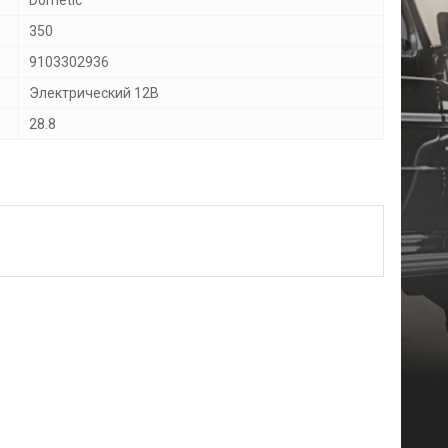
Dometic
350
9103302936
Электрический 12В
28.8