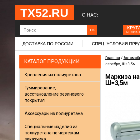
ТХ52.RU
О НАС:
КРУГ
БЕСПЛАТ
ДОСТАВКА ПО РОССИИ
СПЕЦ. УСЛОВИЯ ПР
Главная
/
Автомоб
КАТАЛОГ ПРОДУКЦИИ
серебро, Ш=3,5м
Крепления из полиуретана
Маркиза на
Ш=3,5м
Гуммирование,
восстановление резинового
покрытия
Аксессуары из полиуретана
Специальные изделия из
полиуретана по чертежам
заказчика