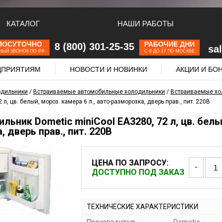
КАТАЛОГ
НАШИ РАБОТЫ
ЛОСУТОЧНО
РАБОЧИЕ ДНИ
8 (800) 301-25-35
sa
НЫЙ ЗВОНОК ПО РФ
С 8 ДО 17 ПО МОСКВЕ
ЕДПРИЯТИЯМ
НОВОСТИ И НОВИНКИ
АКЦИИ И БО
одильники
/
Встраиваемые автомобильные холодильники
/
Встраиваемые хол
 л, цв. белый, мороз. камера 6 л., авто-разморозка, дверь прав., пит. 220В
ьник Dometic miniCool EA3280, 72 л, цв. белый
 дверь прав., пит. 220В
ЦЕНА ПО ЗАПРОСУ:
-
ДОСТУПНО ПОД ЗАКАЗ
ТЕХНИЧЕСКИЕ ХАРАКТЕРИСТИКИ