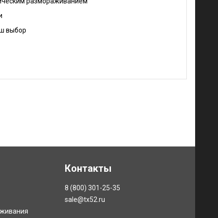
атическим размораживанием
и
аш выбор
Контакты
8 (800) 301-25-35
sale@tx52.ru
уживания