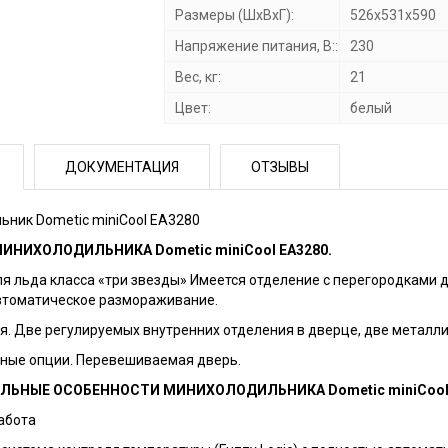
Размеры (ШхВхГ):
526х531х590
Напряжение питания, В::
230
Вес, кг:
21
Цвет:
белый
ДОКУМЕНТАЦИЯ
ОТЗЫВЫ
ник Dometic miniCool EA3280
ИНИХОЛОДИЛЬНИКА Dometic miniCool EA3280.
я льда класса «три звезды» Имеется отделение с перегородками д
втоматическое размораживание.
. Две регулируемых внутренних отделения в дверце, две металл
ные опции. Перевешиваемая дверь.
ЬНЫЕ ОСОБЕННОСТИ МИНИХОЛОДИЛЬНИКА Dometic miniCool 
абота