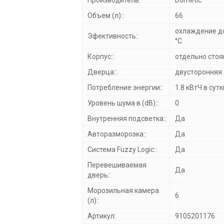
Производитель:
Dometic
Объем (л)::
66
охлаждение до
Эфективность::
°C
Корпус::
отдельно сто
Дверца::
двусторонняя 
Потребление энергии::
1.8 кВтЧ в сутк
Уровень шума в (dB)::
0
Внутренняя подсветка::
Да
Авторазморозка::
Да
Система Fuzzy Logic::
Да
Перевешиваемая
Да
дверь::
Морозильная камера
6
(л)::
Артикул:
9105201176