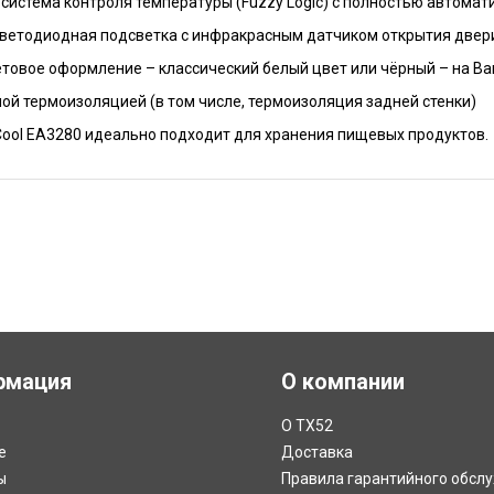
система контроля температуры (Fuzzy Logic) с полностью автом
светодиодная подсветка с инфракрасным датчиком открытия двер
товое оформление – классический белый цвет или чёрный – на В
ной термоизоляцией (в том числе, термоизоляция задней стенки)
Cool EA3280 идеально подходит для хранения пищевых продуктов.
рмация
О компании
О ТХ52
е
Доставка
ы
Правила гарантийного обсл