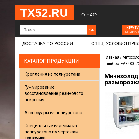
ТХ52.RU
О НАС:
КРУГ
БЕСПЛАТ
ДОСТАВКА ПО РОССИИ
СПЕЦ. УСЛОВИЯ ПР
Главная
/
Автохол
КАТАЛОГ ПРОДУКЦИИ
miniCool EA3280, 72
Крепления из полиуретана
Минихолодил
разморозка,
Гуммирование,
восстановление резинового
покрытия
Аксессуары из полиуретана
Специальные изделия из
полиуретана по чертежам
заказчика