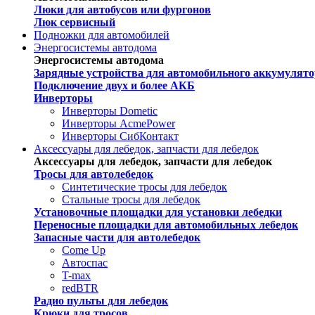
Люки для автобусов или фургонов
Люк сервисный
Подножки для автомобилей
Энергосистемы автодома
Энергосистемы автодома
Зарядные устройства для автомобильного аккумулято
Подключение двух и более АКБ
Инверторы
Инверторы Dometic
Инверторы AcmePower
Инверторы СибКонтакт
Аксессуары для лебедок, запчасти для лебедок
Аксессуары для лебедок, запчасти для лебедок
Тросы для автолебедок
Синтетические тросы для лебедок
Стальные тросы для лебедок
Установочные площадки для установки лебедки
Переносные площадки для автомобильных лебедок
Запасные части для автолебедок
Come Up
Автоспас
T-max
redBTR
Радио пульты для лебедок
Крюки для тросов