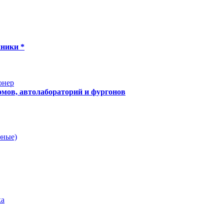
хники *
онер
мов, автолабораторий и фургонов
рные)
ка