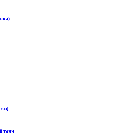
ика)
ажи)
0 тонн