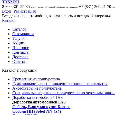
TX52.RU
8-800-301-25-35
+7 (831)
269-21-70
(круглосуточно, бесплатный для абонентов из России)
(пн
Вход
|
Регистрация
Все для спец. автомобиля, климат, связь и все для бездорожья
Каталог
Каталог
О компании
Услуги
Акции
Полезное
Контакты
Доставка
Оплата
Каталог продукции
Крепления из полиуретана
Гуммирование, восстановление резинового покрытия
Аксессуары из полиуретана
Специальные изделия из полиуретана по чертежам заказч
Доработка автомобилей ГАЗ
Доработка автомобилей ГАЗ
Соболь, Баргузин кузов Бизнес
Соболь НН (Sobol NN 4x4)