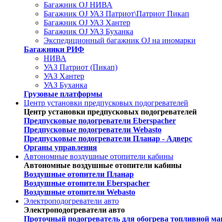
Багажник OJ НИВА
Багажник OJ УАЗ Патриот\Патриот Пикап
Багажник OJ УАЗ Хантер
Багажник OJ УАЗ Буханка
Экспедиционный багажник OJ на иномарки
Багажники РИФ
НИВА
УАЗ Патриот (Пикап)
УАЗ Хантер
УАЗ Буханка
Грузовые платформы
Центр установки предпусковых подогревателей
Центр установки предпусковых подогревателей
Предпусковые подогреватели Eberspacher
Предпусковые подогреватели Webasto
Предпусковые подогреватели Планар - Адверс
Органы управления
Автономные воздушные отопители кабины
Автономные воздушные отопители кабины
Воздушные отопители Планар
Воздушные отопители Eberspacher
Воздушные отопители Webasto
Электроподогреватели авто
Электроподогреватели авто
Проточный подогреватель для обогрева топливной ма