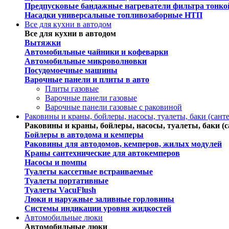
Предпусковые бандажные нагреватели фильтра тонко
Насадки универсальные топливозаборные НТП
Все для кухни в автодом
Все для кухни в автодом
Вытяжки
Автомобильные чайники и кофеварки
Автомобильные микроволновки
Посудомоечные машины
Варочные панели и плиты в авто
Плиты газовые
Варочные панели газовые
Варочные панели газовые c раковиной
Раковины и краны, бойлеры, насосы, туалеты, баки (сант
Раковины и краны, бойлеры, насосы, туалеты, баки (с
Бойлеры в автодома и кемперы
Раковины для автодомов, кемперов, жилых модулей
Краны сантехнические для автокемперов
Насосы и помпы
Туалеты кассетные встраиваемые
Туалеты портативные
Туалеты VacuFlush
Люки и наружные заливные горловины
Системы индикации уровня жидкостей
Автомобильные люки
Автомобильные люки