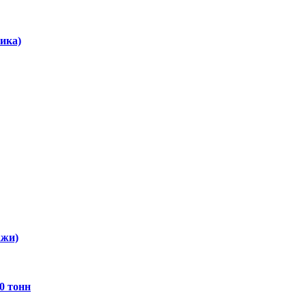
ика)
ажи)
0 тонн