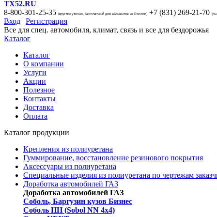
TX52.RU
8-800-301-25-35
+7 (831)
269-21-70
(круглосуточно, бесплатный для абонентов из России)
(пн
Вход
|
Регистрация
Все для спец. автомобиля, климат, связь и все для бездорожья
Каталог
Каталог
О компании
Услуги
Акции
Полезное
Контакты
Доставка
Оплата
Каталог продукции
Крепления из полиуретана
Гуммирование, восстановление резинового покрытия
Аксессуары из полиуретана
Специальные изделия из полиуретана по чертежам заказч
Доработка автомобилей ГАЗ
Доработка автомобилей ГАЗ
Соболь, Баргузин кузов Бизнес
Соболь НН (Sobol NN 4x4)