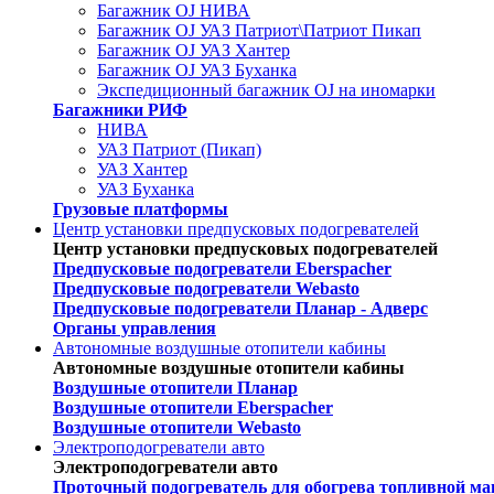
Багажник OJ НИВА
Багажник OJ УАЗ Патриот\Патриот Пикап
Багажник OJ УАЗ Хантер
Багажник OJ УАЗ Буханка
Экспедиционный багажник OJ на иномарки
Багажники РИФ
НИВА
УАЗ Патриот (Пикап)
УАЗ Хантер
УАЗ Буханка
Грузовые платформы
Центр установки предпусковых подогревателей
Центр установки предпусковых подогревателей
Предпусковые подогреватели Eberspacher
Предпусковые подогреватели Webasto
Предпусковые подогреватели Планар - Адверс
Органы управления
Автономные воздушные отопители кабины
Автономные воздушные отопители кабины
Воздушные отопители Планар
Воздушные отопители Eberspacher
Воздушные отопители Webasto
Электроподогреватели авто
Электроподогреватели авто
Проточный подогреватель для обогрева топливной ма