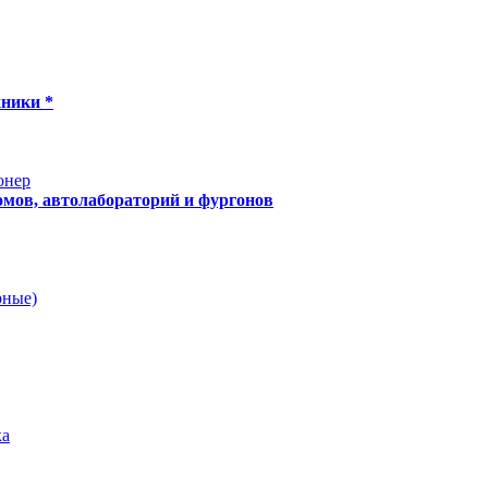
хники *
онер
мов, автолабораторий и фургонов
рные)
ка