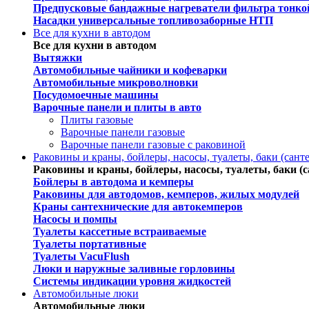
Предпусковые бандажные нагреватели фильтра тонко
Насадки универсальные топливозаборные НТП
Все для кухни в автодом
Все для кухни в автодом
Вытяжки
Автомобильные чайники и кофеварки
Автомобильные микроволновки
Посудомоечные машины
Варочные панели и плиты в авто
Плиты газовые
Варочные панели газовые
Варочные панели газовые c раковиной
Раковины и краны, бойлеры, насосы, туалеты, баки (сант
Раковины и краны, бойлеры, насосы, туалеты, баки (с
Бойлеры в автодома и кемперы
Раковины для автодомов, кемперов, жилых модулей
Краны сантехнические для автокемперов
Насосы и помпы
Туалеты кассетные встраиваемые
Туалеты портативные
Туалеты VacuFlush
Люки и наружные заливные горловины
Системы индикации уровня жидкостей
Автомобильные люки
Автомобильные люки