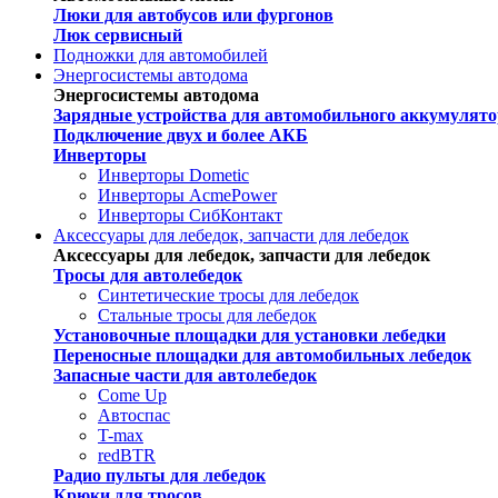
Люки для автобусов или фургонов
Люк сервисный
Подножки для автомобилей
Энергосистемы автодома
Энергосистемы автодома
Зарядные устройства для автомобильного аккумулято
Подключение двух и более АКБ
Инверторы
Инверторы Dometic
Инверторы AcmePower
Инверторы СибКонтакт
Аксессуары для лебедок, запчасти для лебедок
Аксессуары для лебедок, запчасти для лебедок
Тросы для автолебедок
Синтетические тросы для лебедок
Стальные тросы для лебедок
Установочные площадки для установки лебедки
Переносные площадки для автомобильных лебедок
Запасные части для автолебедок
Come Up
Автоспас
T-max
redBTR
Радио пульты для лебедок
Крюки для тросов