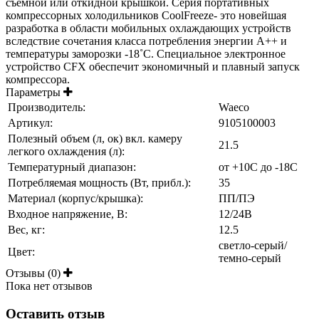
съемной или откидной крышкой. Серия портативных
компрессорных холодильников CoolFreeze- это новейшая
разработка в области мобильных охлаждающих устройств
вследствие сочетания класса потребления энергии А++ и
температуры заморозки -18˚С. Специальное электронное
устройство CFX обеспечит экономичный и плавный запуск
компрессора.
Параметры
Производитель:
Waeco
Артикул:
9105100003
Полезный объем (л, ок) вкл. камеру
21.5
легкого охлаждения (л):
Температурный диапазон:
от +10С до -18С
Потребляемая мощность (Вт, прибл.):
35
Материал (корпус/крышка):
ПП/ПЭ
Входное напряжение, В:
12/24В
Вес, кг:
12.5
светло-серый/
Цвет:
темно-серый
Отзывы (0)
Пока нет отзывов
Оставить отзыв