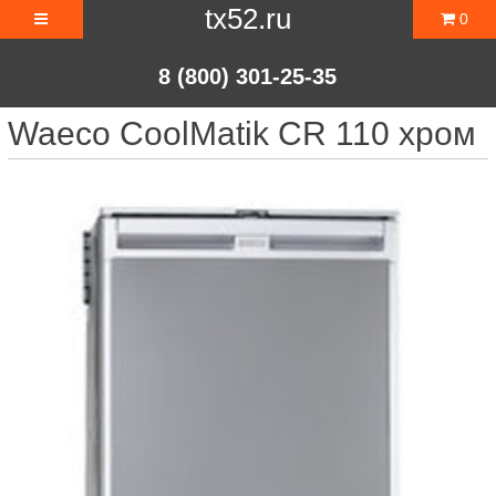
tx52.ru
0
8 (800) 301-25-35
Waeco CoolMatik CR 110 хром