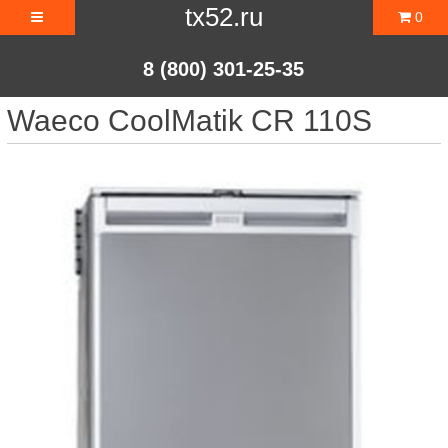
tx52.ru
0
8 (800) 301-25-35
Waeco CoolMatik CR 110S