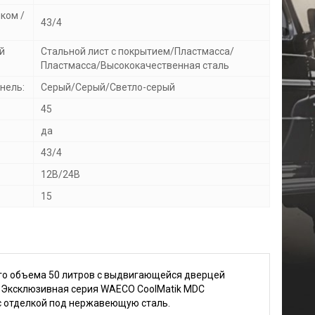
ком /
43/4
й
Стальной лист с покрытием/Пластмасса/
Пластмасса/Высококачественная сталь
нель:
Серый/Серый/Светло-серый
45
да
43/4
12В/24В
15
го объема 50 литров с выдвигающейся дверцей
 Эксклюзивная серия WAECO CoolMatik MDC
 с отделкой под нержавеющую сталь.