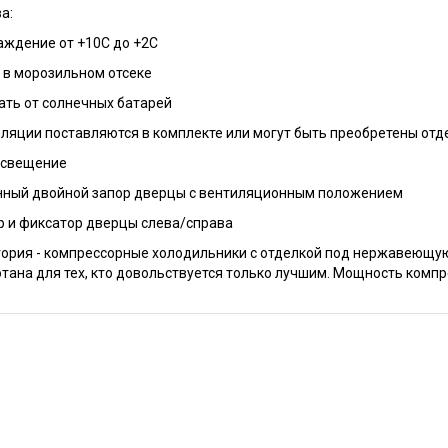
а:
аждение от +10С до +2С
С в морозильном отсеке
ть от солнечных батарей
ляции поставляются в комплекте или могут быть преобретены отд
освещение
нный двойной запор дверцы с вентиляционным положением
р и фиксатор дверцы слева/справа
ория - компрессорные холодильники с отделкой под нержавеющую
тана для тех, кто довольствуется только лучшим. Мощность комп