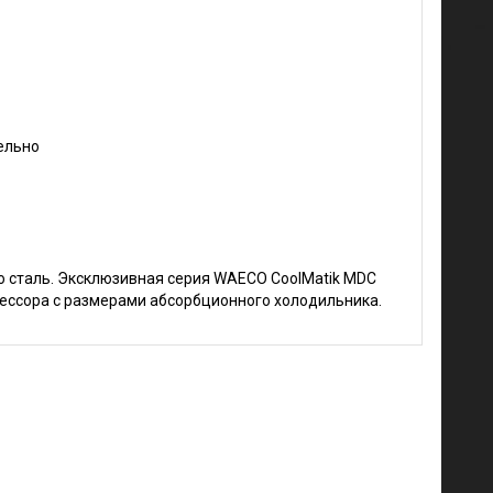
ельно
 сталь. Эксклюзивная серия WAECO CoolMatik MDC
рессора с размерами абсорбционного холодильника.