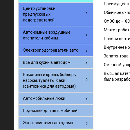
Преимуществ
Центр установки
Обычное охл
предпусковых
подогревателей
От 0С до -18
Может работа
Автономные воздушные
отопители кабины
Панели венти
Внутреннее 
Электроподогреватели авто
Запатентова
Все для кухни в автодом
Сменный упо
Высшая катег
Раковины и краны, бойлеры,
была разрабо
насосы, туалеты, баки
(сантехника для автодома)
Автомобильные люки
Подножки для автомобилей
Энергосистемы автодома