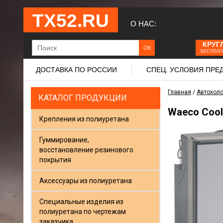
ТХ52.RU
О НАС:
КРУГ
БЕСПЛАТ
ДОСТАВКА ПО РОССИИ
СПЕЦ. УСЛОВИЯ ПР
Главная
/
Автохол
КАТАЛОГ ПРОДУКЦИИ
Waeco Cool
Крепления из полиуретана
Гуммирование,
восстановление резинового
покрытия
Аксессуары из полиуретана
Специальные изделия из
полиуретана по чертежам
заказчика