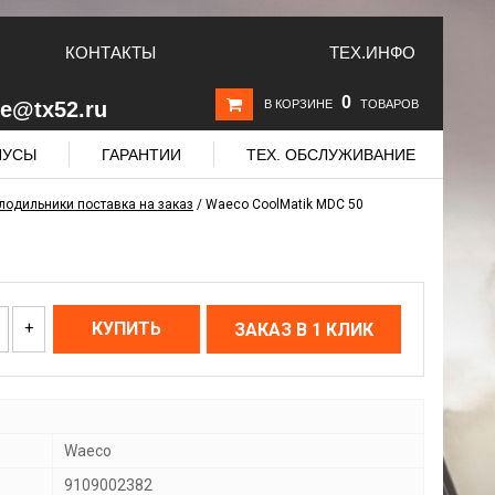
КОНТАКТЫ
ТЕХ.ИНФО
0
le@tx52.ru
В КОРЗИНЕ
ТОВАРОВ
НУСЫ
ГАРАНТИИ
ТЕХ. ОБСЛУЖИВАНИЕ
одильники поставка на заказ
/
Waeco CoolMatik MDC 50
+
КУПИТЬ
ЗАКАЗ В 1 КЛИК
Waeco
9109002382