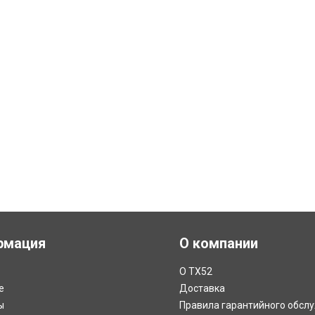
рмация
О компании
О ТХ52
е
Доставка
ы
Правила гарантийного обсл