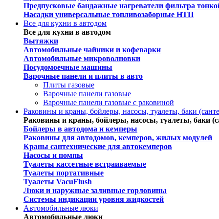
Предпусковые бандажные нагреватели фильтра тонко
Насадки универсальные топливозаборные НТП
Все для кухни в автодом
Все для кухни в автодом
Вытяжки
Автомобильные чайники и кофеварки
Автомобильные микроволновки
Посудомоечные машины
Варочные панели и плиты в авто
Плиты газовые
Варочные панели газовые
Варочные панели газовые c раковиной
Раковины и краны, бойлеры, насосы, туалеты, баки (сант
Раковины и краны, бойлеры, насосы, туалеты, баки (с
Бойлеры в автодома и кемперы
Раковины для автодомов, кемперов, жилых модулей
Краны сантехнические для автокемперов
Насосы и помпы
Туалеты кассетные встраиваемые
Туалеты портативные
Туалеты VacuFlush
Люки и наружные заливные горловины
Системы индикации уровня жидкостей
Автомобильные люки
Автомобильные люки