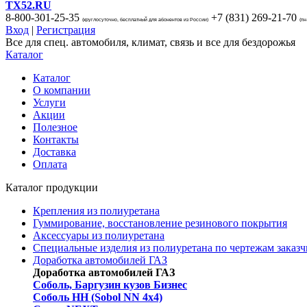
TX52.RU
8-800-301-25-35
+7 (831)
269-21-70
(круглосуточно, бесплатный для абонентов из России)
(пн
Вход
|
Регистрация
Все для спец. автомобиля, климат, связь и все для бездорожья
Каталог
Каталог
О компании
Услуги
Акции
Полезное
Контакты
Доставка
Оплата
Каталог продукции
Крепления из полиуретана
Гуммирование, восстановление резинового покрытия
Аксессуары из полиуретана
Специальные изделия из полиуретана по чертежам заказч
Доработка автомобилей ГАЗ
Доработка автомобилей ГАЗ
Соболь, Баргузин кузов Бизнес
Соболь НН (Sobol NN 4x4)