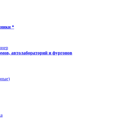
хники *
онер
мов, автолабораторий и фургонов
рные)
ка