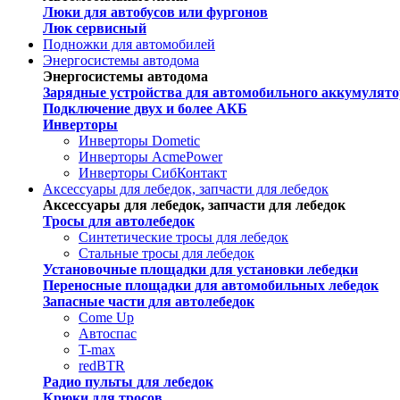
Люки для автобусов или фургонов
Люк сервисный
Подножки для автомобилей
Энергосистемы автодома
Энергосистемы автодома
Зарядные устройства для автомобильного аккумулято
Подключение двух и более АКБ
Инверторы
Инверторы Dometic
Инверторы AcmePower
Инверторы СибКонтакт
Аксессуары для лебедок, запчасти для лебедок
Аксессуары для лебедок, запчасти для лебедок
Тросы для автолебедок
Синтетические тросы для лебедок
Стальные тросы для лебедок
Установочные площадки для установки лебедки
Переносные площадки для автомобильных лебедок
Запасные части для автолебедок
Come Up
Автоспас
T-max
redBTR
Радио пульты для лебедок
Крюки для тросов