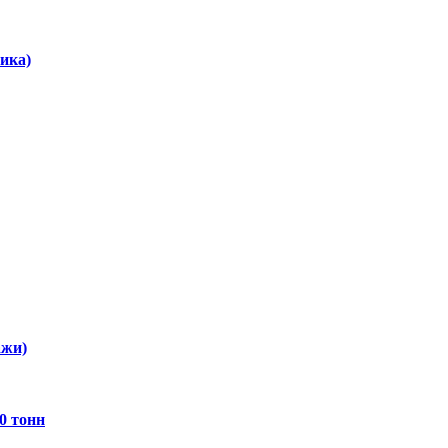
ика)
ажи)
0 тонн