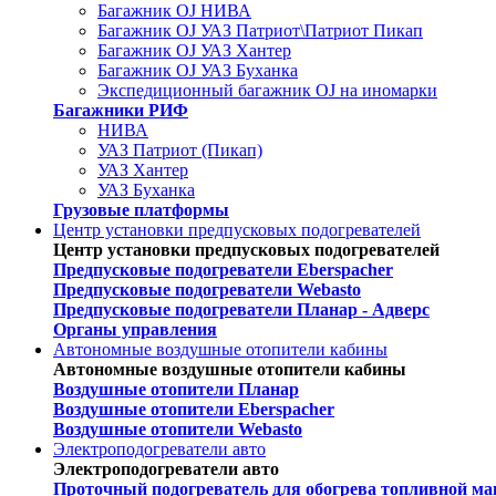
Багажник OJ НИВА
Багажник OJ УАЗ Патриот\Патриот Пикап
Багажник OJ УАЗ Хантер
Багажник OJ УАЗ Буханка
Экспедиционный багажник OJ на иномарки
Багажники РИФ
НИВА
УАЗ Патриот (Пикап)
УАЗ Хантер
УАЗ Буханка
Грузовые платформы
Центр установки предпусковых подогревателей
Центр установки предпусковых подогревателей
Предпусковые подогреватели Eberspacher
Предпусковые подогреватели Webasto
Предпусковые подогреватели Планар - Адверс
Органы управления
Автономные воздушные отопители кабины
Автономные воздушные отопители кабины
Воздушные отопители Планар
Воздушные отопители Eberspacher
Воздушные отопители Webasto
Электроподогреватели авто
Электроподогреватели авто
Проточный подогреватель для обогрева топливной ма