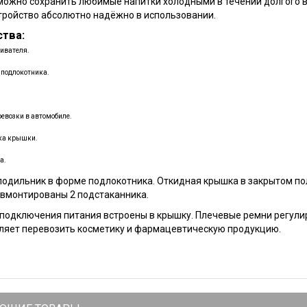
можно сохранить любимые напитки холодными в течении долгого 
тройство абсолютно надёжно в использовании.
тва:
ривателя.
 подлокотника.
евозки в автомобиле.
ка крышки.
а.
одильник в форме подлокотника. Откидная крышка в закрытом по
вмонтированы 2 подстаканника.
подключения питания встроены в крышку. Плечевые ремни регули
ляет перевозить косметику и фармацевтическую продукцию.