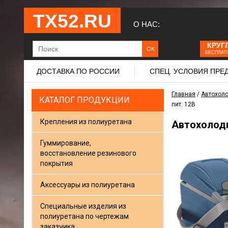
ТХ52.RU
О НАС:
КРУГ
БЕСПЛАТ
ДОСТАВКА ПО РОССИИ
СПЕЦ. УСЛОВИЯ ПР
Главная
/
Автохол
КАТАЛОГ ПРОДУКЦИИ
пит. 12В
Крепления из полиуретана
Автохолодил
Гуммирование,
восстановление резинового
покрытия
Аксессуары из полиуретана
Специальные изделия из
полиуретана по чертежам
заказчика