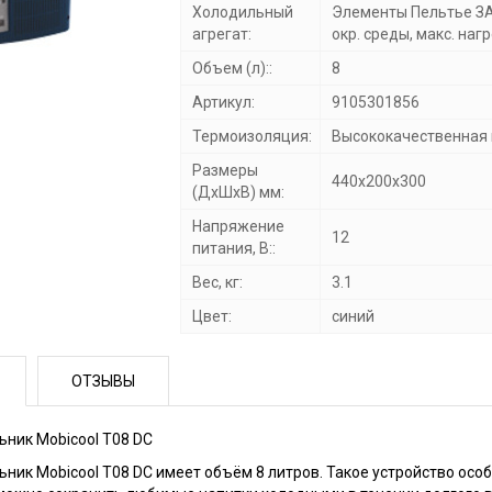
Холодильный
Элементы Пельтье ЗА 
агрегат:
окр. среды, макс. наг
Объем (л)::
8
Артикул:
9105301856
Термоизоляция:
Высококачественная 
Размеры
440х200х300
(ДхШхВ) мм:
Напряжение
12
питания, В::
Вес, кг:
3.1
Цвет:
синий
ОТЗЫВЫ
ник Mobicool T08 DC
льник
Mobicool T08 DC
имеет объём 8 литров. Такое устройство осо