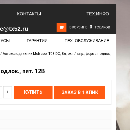
КОНТАКТЫ
ТЕХ.ИНФО
0
le@tx52.ru
В КОРЗИНЕ
ТОВАРОВ
НУСЫ
ГАРАНТИИ
ТЕХ. ОБСЛУЖИВАНИЕ
/
Автохолодильник Mobicool T08 DC, 8л, охл./нагр., форма подлок.,
одлок., пит. 12В
+
КУПИТЬ
ЗАКАЗ В 1 КЛИК