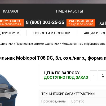
КАТАЛОГ
НАШИ РАБОТЫ
ЛОСУТОЧНО
РАБОЧИЕ ДНИ
8 (800) 301-25-35
sa
НЫЙ ЗВОНОК ПО РФ
С 8 ДО 17 ПО МОСКВЕ
ЕДПРИЯТИЯМ
НОВОСТИ И НОВИНКИ
АКЦИИ И БО
одильники
/
Переносные автохолодильники
/
Модели снятые с производства
ьник Mobicool T08 DC, 8л, охл./нагр., форма п
ЦЕНА ПО ЗАПРОСУ:
-
ДОСТУПНО ПОД ЗАКАЗ
ТЕХНИЧЕСКИЕ ХАРАКТЕРИСТИКИ
Производитель:
Dometic