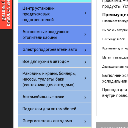
пробками, — 
продукты. Ус
Центр установки
предпусковых
Преимущес
подогревателей
Питание от прику
Выполнен в форме
Автономные воздушные
отопители кабины
Нагрев до +65°С.
Крепления для пер
Электроподогреватели авто
Магнитная защел
Все для кухни в автодом
Два подстаканник
Раковины и краны, бойлеры,
Выполнен хол
насосы, туалеты, баки
холодильник 
(сантехника для автодома)
Провода для 
внутри позво
Автомобильные люки
Подножки для автомобилей
Энергосистемы автодома