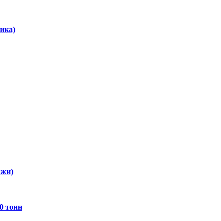
ика)
ажи)
0 тонн