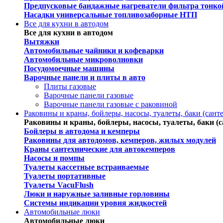
Предпусковые бандажные нагреватели фильтра тонко
Насадки универсальные топливозаборные НТП
Все для кухни в автодом
Все для кухни в автодом
Вытяжки
Автомобильные чайники и кофеварки
Автомобильные микроволновки
Посудомоечные машины
Варочные панели и плиты в авто
Плиты газовые
Варочные панели газовые
Варочные панели газовые c раковиной
Раковины и краны, бойлеры, насосы, туалеты, баки (сант
Раковины и краны, бойлеры, насосы, туалеты, баки (с
Бойлеры в автодома и кемперы
Раковины для автодомов, кемперов, жилых модулей
Краны сантехнические для автокемперов
Насосы и помпы
Туалеты кассетные встраиваемые
Туалеты портативные
Туалеты VacuFlush
Люки и наружные заливные горловины
Системы индикации уровня жидкостей
Автомобильные люки
Автомобильные люки