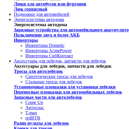
Люки для автобусов или фургонов
Люк сервисный
Подножки для автомобилей
Энергосистемы автодома
Энергосистемы автодома
Зарядные устройства для автомобильного аккумулято
Подключение двух и более АКБ
Инверторы
Инверторы Dometic
Инверторы AcmePower
Инверторы СибКонтакт
Аксессуары для лебедок, запчасти для лебедок
Аксессуары для лебедок, запчасти для лебедок
Тросы для автолебедок
Синтетические тросы для лебедок
Стальные тросы для лебедок
Установочные площадки для установки лебедки
Переносные площадки для автомобильных лебедок
Запасные части для автолебедок
Come Up
Автоспас
T-max
redBTR
Радио пульты для лебедок
Крюки для тросов