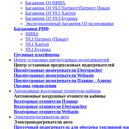
Багажник OJ НИВА
Багажник OJ УАЗ Патриот\Патриот Пикап
Багажник OJ УАЗ Хантер
Багажник OJ УАЗ Буханка
Экспедиционный багажник OJ на иномарки
Багажники РИФ
НИВА
УАЗ Патриот (Пикап)
УАЗ Хантер
УАЗ Буханка
Грузовые платформы
Центр установки предпусковых подогревателей
Центр установки предпусковых подогревателей
Предпусковые подогреватели Eberspacher
Предпусковые подогреватели Webasto
Предпусковые подогреватели Планар - Адверс
Органы управления
Автономные воздушные отопители кабины
Автономные воздушные отопители кабины
Воздушные отопители Планар
Воздушные отопители Eberspacher
Воздушные отопители Webasto
Электроподогреватели авто
Электроподогреватели авто
Проточный подогреватель для обогрева топливной ма