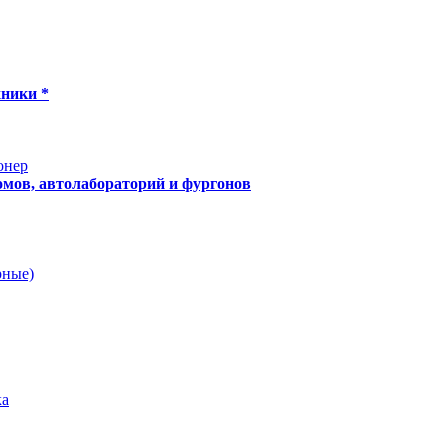
хники *
онер
мов, автолабораторий и фургонов
рные)
ка