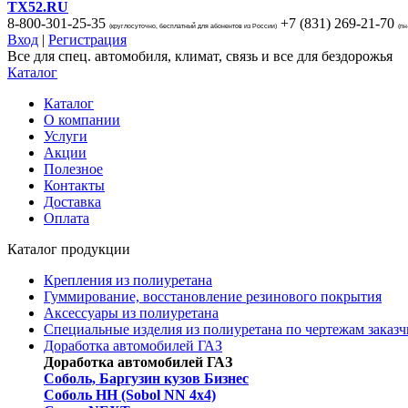
TX52.RU
8-800-301-25-35
+7 (831)
269-21-70
(круглосуточно, бесплатный для абонентов из России)
(пн
Вход
|
Регистрация
Все для спец. автомобиля, климат, связь и все для бездорожья
Каталог
Каталог
О компании
Услуги
Акции
Полезное
Контакты
Доставка
Оплата
Каталог продукции
Крепления из полиуретана
Гуммирование, восстановление резинового покрытия
Аксессуары из полиуретана
Специальные изделия из полиуретана по чертежам заказч
Доработка автомобилей ГАЗ
Доработка автомобилей ГАЗ
Соболь, Баргузин кузов Бизнес
Соболь НН (Sobol NN 4x4)