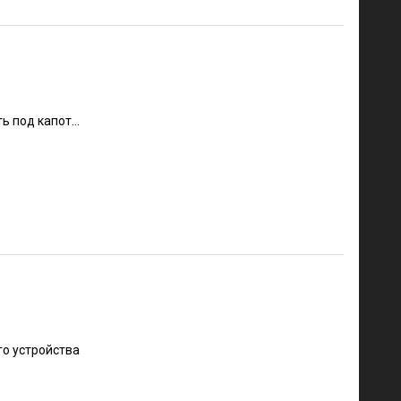
 под капот...
го устройства