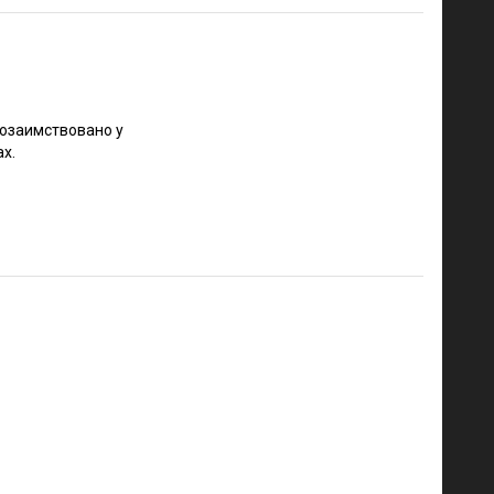
позаимствовано у
ах.