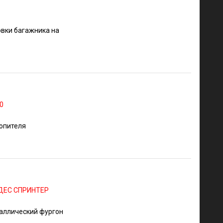
овки багажника на
0
топителя
ДЕС СПРИНТЕР
аллический фургон