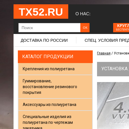
ТХ52.RU
О НАС:
КРУГ
БЕСПЛАТ
ДОСТАВКА ПО РОССИИ
СПЕЦ. УСЛОВИЯ ПР
Главная
/
Установк
КАТАЛОГ ПРОДУКЦИИ
УСТАНОВКА
Крепления из полиуретана
Гуммирование,
восстановление резинового
покрытия
Аксессуары из полиуретана
Специальные изделия из
полиуретана по чертежам
заказчика