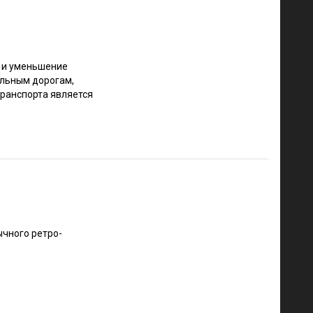
а и уменьшение
ыльным дорогам,
транспорта является
чного ретро-